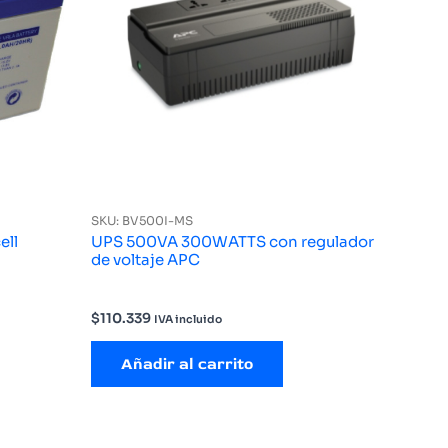
SKU: BV500I-MS
ell
UPS 500VA 300WATTS con regulador
de voltaje APC
$
110.339
IVA incluido
Añadir al carrito