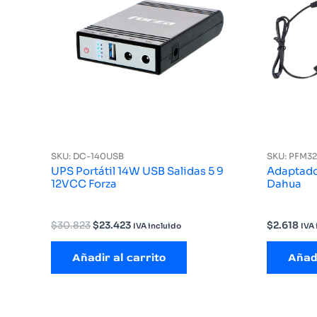
SKU: DC-140USB
SKU: PFM3
UPS Portátil 14W USB Salidas 5 9
Adaptado
12VCC Forza
Dahua
El
El
$
30.823
$
23.423
$
2.618
IVA incluido
IVA 
precio
precio
original
actual
Añadir al carrito
Añadi
era:
es:
$30.823.
$23.423.