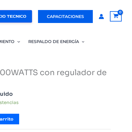
IO TECNICO
CAPACITACIONES
MIENTO
RESPALDO DE ENERGÍA
00WATTS con regulador de
luido
istencias
arrito