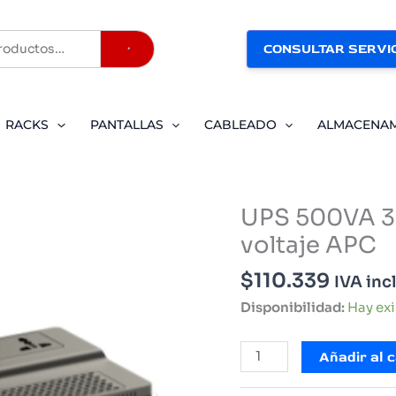
CONSULTAR SERVIC
Buscar
RACKS
PANTALLAS
CABLEADO
ALMACENA
UPS 500VA 3
voltaje APC
$
110.339
IVA inc
Disponibilidad:
Hay ex
UPS
Añadir al c
500VA
300WATTS