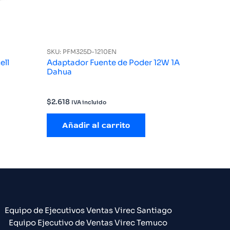
SKU: PFM325D-1210EN
ell
Adaptador Fuente de Poder 12W 1A
Dahua
$
2.618
IVA incluido
Añadir al carrito
Equipo de Ejecutivos Ventas Virec Santiago
Equipo Ejecutivo de Ventas Virec Temuco