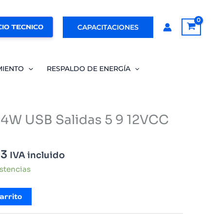
IO TECNICO
CAPACITACIONES
MIENTO
RESPALDO DE ENERGÍA
 14W USB Salidas 5 9 12VCC
El
23
IVA incluido
precio
istencias
l
actual
es:
arrito
3.
$23.423.