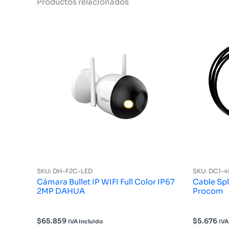
Productos relacionados
SKU: DH-F2C-LED
SKU: DC1-
Cámara Bullet IP WIFI Full Color IP67
Cable Spl
2MP DAHUA
Procom
$
65.859
$
5.676
IVA incluido
IVA