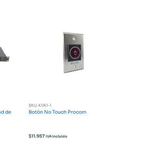
SKU: K1/K1-1
ad de
Botón No Touch Procom
$
11.957
IVA incluido