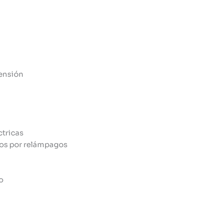
tensión
ctricas
dos por relámpagos
o