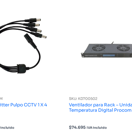
4M
SKU: KD700502
itter Pulpo CCTV 1 X 4
Ventilador para Rack – Unid
Temperatura Digital Procom
$
74.695
 incluido
IVA incluido