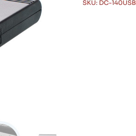
SKU:
DC-140USB
USB
Salidas
5
9
12VCC
Forza
cantidad