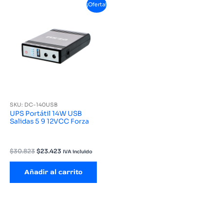
¡Oferta!
SKU: DC-140USB
UPS Portátil 14W USB
Salidas 5 9 12VCC Forza
El
El
$
30.823
$
23.423
IVA incluido
precio
precio
original
actual
Añadir al carrito
era:
es:
$30.823.
$23.423.