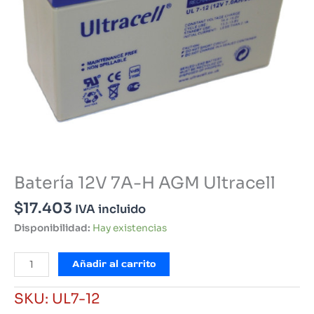
Batería 12V 7A-H AGM Ultracell
$
17.403
IVA incluido
Disponibilidad:
Hay existencias
Batería
Añadir al carrito
12V
7A-
SKU:
UL7-12
H