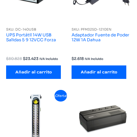
SKU: DC-140USB
SKU: PFM325D-1210EN
UPS Portátil 14W USB
Adaptador Fuente de Poder
Salidas 5 9 12VCC Forza
12W 1A Dahua
El
El
$
30.823
$
23.423
$
2.618
IVA incluido
IVA incluido
precio
precio
original
actual
Añadir al carrito
Añadir al carrito
era:
es:
$30.823.
$23.423.
¡Oferta!