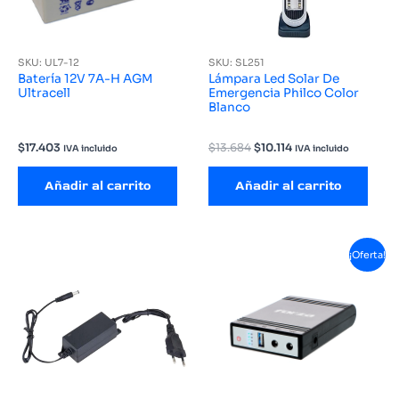
SKU: UL7-12
SKU: SL251
Batería 12V 7A-H AGM
Lámpara Led Solar De
Ultracell
Emergencia Philco Color
Blanco
El
El
$
17.403
$
13.684
$
10.114
IVA incluido
IVA incluido
precio
precio
original
actual
Añadir al carrito
Añadir al carrito
era:
es:
$13.684.
$10.114.
¡Oferta!