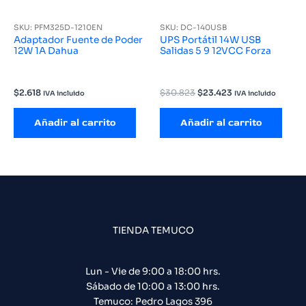
SKU: PFM325D-1210EN
SKU: DC-140USB
Adaptador Fuente de Poder
UPS Portátil 14W USB
12W 1A Dahua
Salidas 5 9 12VCC Forza
El
El
$
2.618
$
30.823
$
23.423
IVA incluido
IVA incluido
precio
precio
original
actual
Añadir al carrito
Añadir al carrito
era:
es:
$30.823.
$23.423.
TIENDA TEMUCO
Lun - Vie de 9:00 a 18:00 hrs.
Sábado de 10:00 a 13:00 hrs.
Temuco: Pedro Lagos 396