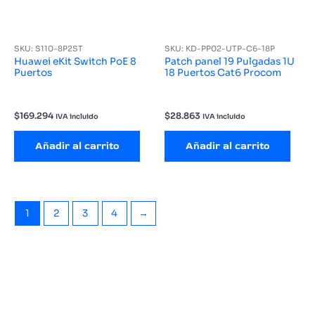
SKU: S110-8P2ST
SKU: KD-PP02-UTP-C6-18P
Huawei eKit Switch PoE 8
Patch panel 19 Pulgadas 1U
Puertos
18 Puertos Cat6 Procom
$
169.294
$
28.863
IVA incluido
IVA incluido
Añadir al carrito
Añadir al carrito
1
2
3
4
→