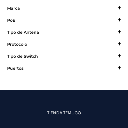
Marca
Dahua
PoE
Generico
Con PoE
Tipo de Antena
Huawei
Sin Poe
Omnidireccional
Procom
Protocolo
Punto a Punto
Ubiquiti
Mesh
Tipo de Switch
Virec
Ethernet
Puertos
10
16
18
24
26
TIENDA TEMUCO
8