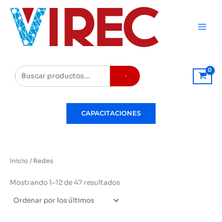
Ir
al
contenido
Buscar
CAPACITACIONES
Inicio
/ Redes
Ordenado
Mostrando 1–12 de 47 resultados
por
los
últimos