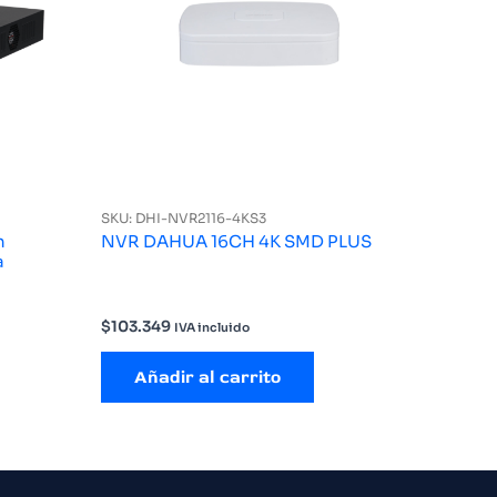
SKU: DHI-NVR2116-4KS3
n
NVR DAHUA 16CH 4K SMD PLUS
a
$
103.349
IVA incluido
Añadir al carrito