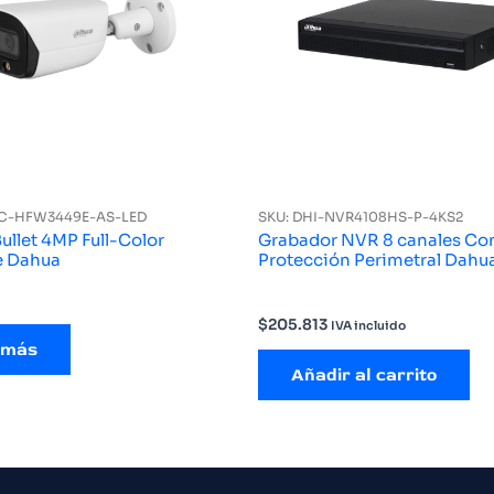
PC-HFW3449E-AS-LED
SKU: DHI-NVR4108HS-P-4KS2
llet 4MP Full-Color
Grabador NVR 8 canales Co
e Dahua
Protección Perimetral Dahu
$
205.813
IVA incluido
 más
Añadir al carrito