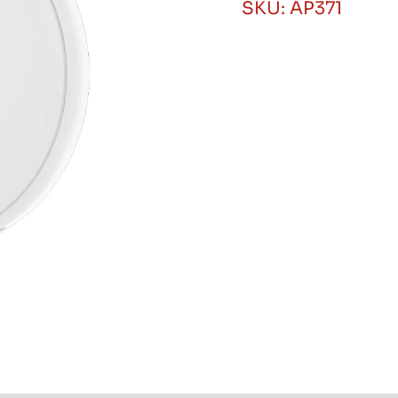
SKU:
AP371
punto
de
acceso
Huawei
eKit
cantidad