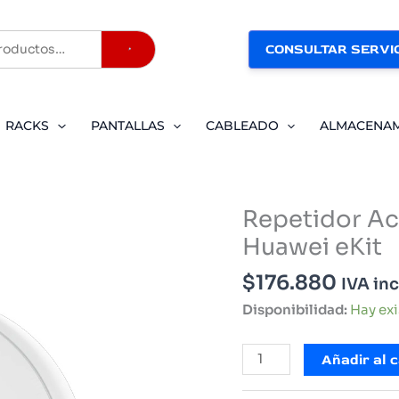
CONSULTAR SERVIC
Buscar
RACKS
PANTALLAS
CABLEADO
ALMACENA
Repetidor Ac
Huawei eKit
$
176.880
IVA in
Disponibilidad:
Hay ex
Repetidor
Añadir al c
Access
Point