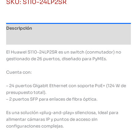
SKU:
S110-24LP2SR
S110-
24LP2SR
|
24
Descripción
Puertos
PoE+
Información adicional
Gigabit
cantidad
El Huawei S110-24LP2SR es un switch (conmutador) no
gestionado de 26 puertos, diseñado para PyMEs.
Cuenta con:
– 24 puertos Gigabit Ethernet con soporte PoE+ (124 W de
presupuesto total).
– 2 puertos SFP para enlaces de fibra óptica.
Es una solución «plug-and-play» silenciosa, ideal para
alimentar cámaras IP y puntos de acceso sin
configuraciones complejas.