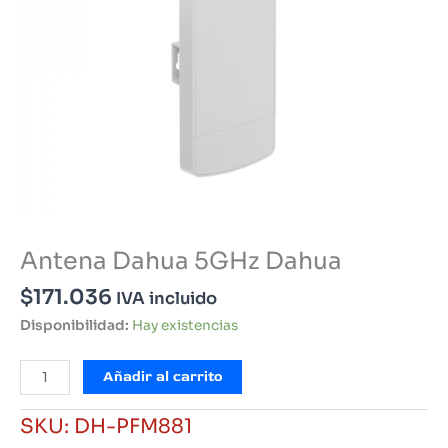
Antena Dahua 5GHz Dahua
$
171.036
IVA incluido
Disponibilidad:
Hay existencias
Antena
Añadir al carrito
Dahua
5GHz
SKU:
DH-PFM881
Dahua