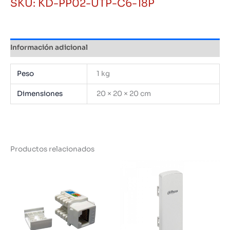
SKU:
KD-PP02-UTP-C6-18P
Pulgadas
1U
18
Puertos
Información adicional
Cat6
Procom
Peso
1 kg
cantidad
Dimensiones
20 × 20 × 20 cm
Productos relacionados