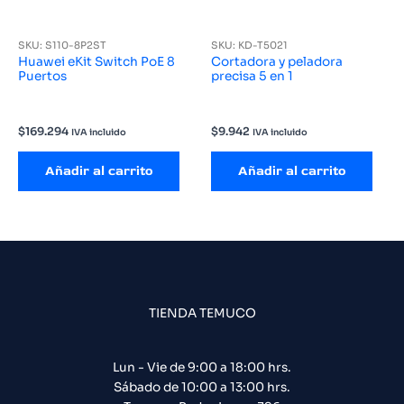
SKU: S110-8P2ST
SKU: KD-T5021
Huawei eKit Switch PoE 8
Cortadora y peladora
Puertos
precisa 5 en 1
$
169.294
$
9.942
IVA incluido
IVA incluido
Añadir al carrito
Añadir al carrito
TIENDA TEMUCO
Lun - Vie de 9:00 a 18:00 hrs.
Sábado de 10:00 a 13:00 hrs.