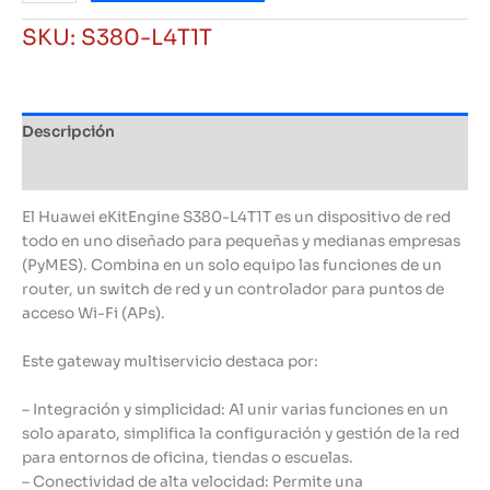
eKit
SKU:
S380-L4T1T
Engine
S380-
L4T1T
Gateway
Descripción
4
Puertos
Información adicional
LAN
cantidad
El Huawei eKitEngine S380-L4T1T es un dispositivo de red
todo en uno diseñado para pequeñas y medianas empresas
(PyMES). Combina en un solo equipo las funciones de un
router, un switch de red y un controlador para puntos de
acceso Wi-Fi (APs).
Este gateway multiservicio destaca por:
– Integración y simplicidad: Al unir varias funciones en un
solo aparato, simplifica la configuración y gestión de la red
para entornos de oficina, tiendas o escuelas.
– Conectividad de alta velocidad: Permite una