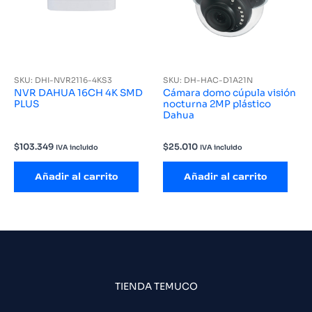
SKU: DHI-NVR2116-4KS3
SKU: DH-HAC-D1A21N
NVR DAHUA 16CH 4K SMD
Cámara domo cúpula visión
PLUS
nocturna 2MP plástico
Dahua
$
103.349
$
25.010
IVA incluido
IVA incluido
Añadir al carrito
Añadir al carrito
TIENDA TEMUCO