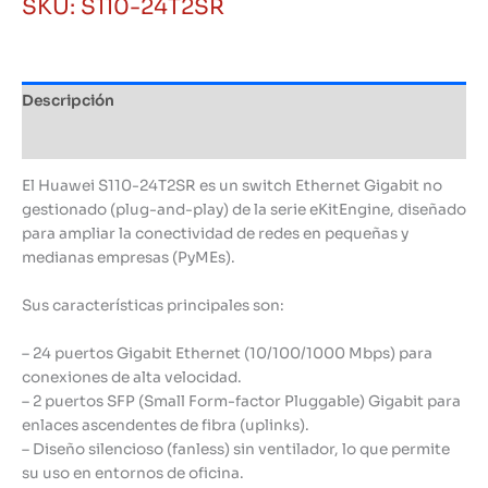
SKU:
S110-24T2SR
Engine
S110-
24T2SR
cantidad
Descripción
Información adicional
El Huawei S110-24T2SR es un switch Ethernet Gigabit no
gestionado (plug-and-play) de la serie eKitEngine, diseñado
para ampliar la conectividad de redes en pequeñas y
medianas empresas (PyMEs).
Sus características principales son:
– 24 puertos Gigabit Ethernet (10/100/1000 Mbps) para
conexiones de alta velocidad.
– 2 puertos SFP (Small Form-factor Pluggable) Gigabit para
enlaces ascendentes de fibra (uplinks).
– Diseño silencioso (fanless) sin ventilador, lo que permite
su uso en entornos de oficina.