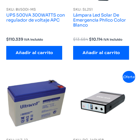
SKU: BV500I-MS
SKU: SL251
UPS 500VA 300WATTS con
Lámpara Led Solar De
regulador de voltaje APC
Emergencia Philco Color
Blanco
El
El
$
110.339
$
13.684
$
10.114
IVA incluido
IVA incluido
precio
precio
original
actual
Añadir al carrito
Añadir al carrito
era:
es:
$13.684.
$10.114.
¡Oferta!