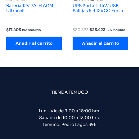
SKU: UL7-12
SKU: DC-140USB
Batería 12V 7A-H AGM
UPS Portátil 14W USB
Ultracell
Salidas 5 9 12VCC Forza
El
El
$
17.403
$
30.823
$
23.423
IVA incluido
IVA incluido
precio
precio
original
actual
Añadir al carrito
Añadir al carrito
era:
es:
$30.823.
$23.423.
TIENDA TEMUCO
Lun - Vie de 9:00 a 18:00 hrs.
Sábado de 10:00 a 13:00 hrs.
Temuco: Pedro Lagos 396