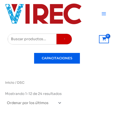
Ir
al
contenido
Buscar
CAPACITACIONES
Inicio
/ DSC
Ordenado
Mostrando 1–12 de 24 resultados
por
los
últimos