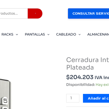
CONSULTAR SERVIC
Buscar
RACKS
PANTALLAS
CABLEADO
ALMACENA
Cerradura In
Plateada
$
204.203
IVA in
Disponibilidad:
Hay ex
Cerradura
Añadir al c
Inteligente
PowerG/Qolsys