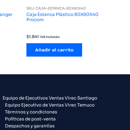
SKU: CAJA-ESTANCA-80X80X40
Ranger
Caja Estanca Plástico 80X80X40
Procom
$
1.841
IVA incluido
Añadir al carrito
Equipo de Ejecutivos Ventas Virec Santiago
Equipo Ejecutivo de Ventas Virec Temuco
Términos y condiciones
Políticas de post-venta
Despachos y garantías