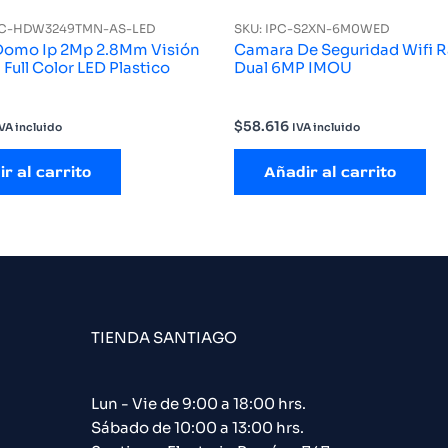
PC-HDW3249TMN-AS-LED
SKU: IPC-S2XN-6M0WED
omo Ip 2Mp 2.8Mm Visión
Camara De Seguridad Wifi 
Full Color LED Plastico
Dual 6MP IMOU
$
58.616
VA incluido
IVA incluido
r al carrito
Añadir al carrito
TIENDA SANTIAGO
Lun - Vie de 9:00 a 18:00 hrs.
Sábado de 10:00 a 13:00 hrs.