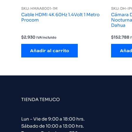
SKU: HMAA8001-1M
SKU: DH-I
Cable HDMI 4K 60Hz 1.4Volt 1 Metro
Cámara D
Procom
Nocturna 
Dahua
$
2.930
$
152.788
IVA incluido
I
Añadir al carrito
Añadi
TIENDA TEMUCO
Lun - Vie de 9:00 a 18:00 hrs.
Sábado de 10:00 a 13:00 hrs.