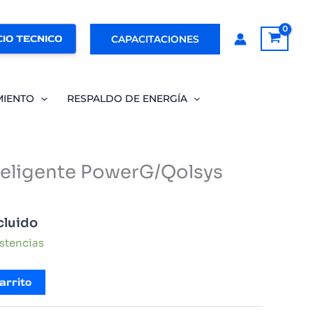
IO TECNICO
CAPACITACIONES
MIENTO
RESPALDO DE ENERGÍA
teligente PowerG/Qolsys
cluido
istencias
arrito