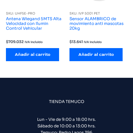
SKU: UHF5E-PRO
SKU: IVP 5001 PET
Antena Wiegand 5MTS Alta
Sensor ALAMBRICO de
Velocidad con Ilumin
movimiento anti mascotas
Control Vehicular
20kg
$
709.032
$
13.641
IVA incluido
IVA incluido
Añadir al carrito
Añadir al carrito
TIENDA TEMUCO
Lun - Vie de 9:00 a 18:00 hrs.
Sábado de 10:00 a 13:00 hrs.
Temuco: Pedro Lagos 396