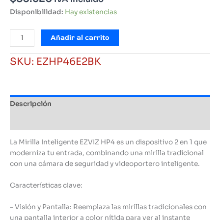
Disponibilidad:
Hay existencias
Timbre
Añadir al carrito
Mirilla
inteligente
SKU:
EZHP46E2BK
con
batería
Wifi
EZVIZ
Descripción
cantidad
Información adicional
La Mirilla Inteligente EZVIZ HP4 es un dispositivo 2 en 1 que
moderniza tu entrada, combinando una mirilla tradicional
con una cámara de seguridad y videoportero inteligente.
Características clave:
– Visión y Pantalla: Reemplaza las mirillas tradicionales con
una pantalla interior a color nítida para ver al instante