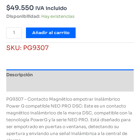
$
49.550
IVA incluido
Disponibilidad:
Hay existencias
Contacto
Añadir al carrito
Magnético
empotrar
SKU:
PG9307
inalámbrico
Power
G
compatible
Descripción
NEO
PRO
Información adicional
DSC
cantidad
PG9307 – Contacto Magnético empotrar inalámbrico
Power G compatible NEO PRO DSC: Este es un contacto
magnético inalámbrico de la marca DSC, compatible con la
tecnología PowerG y la serie NEO PRO. Está diseñado para
ser empotrado en puertas o ventanas, detectando su
apertura y enviando una señal inalámbrica a la central de