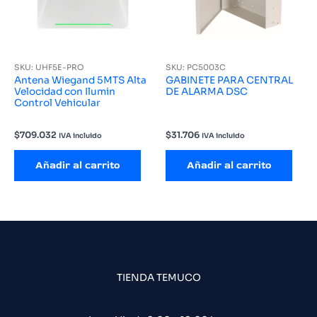
SKU: UHF5E-PRO
SKU: PC5003C
Antena Wiegand 5MTS Alta
GABINETE PARA CENTRAL
Velocidad con Ilumin
DE ALARMA DSC
Control Vehicular
$
709.032
$
31.706
IVA incluido
IVA incluido
Añadir al carrito
Añadir al carrito
TIENDA TEMUCO