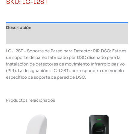
SKU:
LC-L2ST
para
Detector
PIR
DSC
Descripción
cantidad
Información adicional
LC-L2ST – Soporte de Pared para Detector PIR DSC: Este es
un soporte de pared fabricado por DSC diseñado para la
instalación de detectores de movimiento infrarrojo pasivo
(PIR). La designación «LC-L2ST» corresponde a un modelo
específico de soporte de pared de DSC.
Productos relacionados