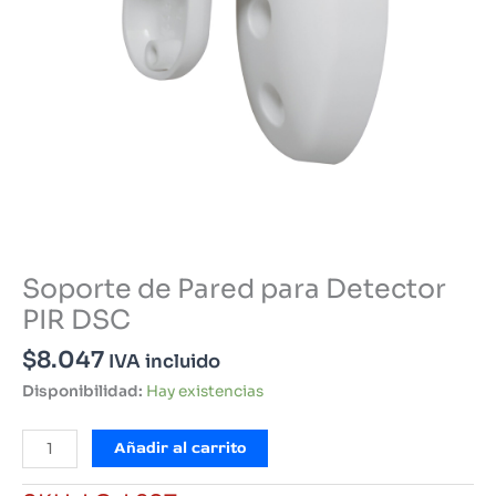
Soporte de Pared para Detector
PIR DSC
$
8.047
IVA incluido
Disponibilidad:
Hay existencias
Soporte
Añadir al carrito
de
Pared