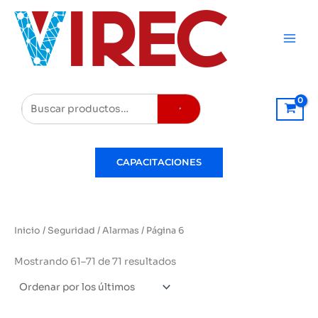
Ir
al
contenido
Buscar
CAPACITACIONES
Inicio
/
Seguridad
/
Alarmas
/ Página 6
Ordenado
Mostrando 61–71 de 71 resultados
por
los
últimos