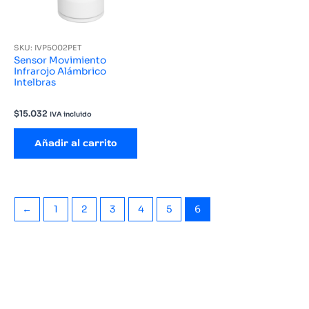
SKU: IVP5002PET
Sensor Movimiento
Infrarojo Alámbrico
Intelbras
$
15.032
IVA incluido
Añadir al carrito
←
1
2
3
4
5
6