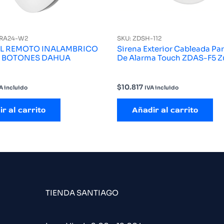
ARA24-W2
SKU: ZDSH-112
L REMOTO INALAMBRICO
Sirena Exterior Cableada Par
 BOTONES DAHUA
De Alarma Touch ZDAS-F5 Z
$
10.817
A incluido
IVA incluido
r al carrito
Añadir al carrito
TIENDA SANTIAGO