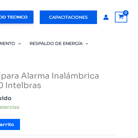
IO TECNICO
CAPACITACIONES
MIENTO
RESPALDO DE ENERGÍA
 para Alarma Inalámbrica
 Intelbras
uido
istencias
arrito