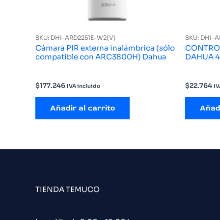
SKU: DHI-ARD2251E-W2(V)
SKU: DHI-
Cámara PIR externa inalámbrica (sólo
CONTRO
compatible con ARC3800H) Dahua
DAHUA 4
$
177.246
$
22.764
IVA incluido
IV
Añadir al carrito
Añadi
TIENDA TEMUCO