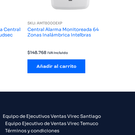
SKU: AMT8000EXP
a Central
Central Alarma Monitoreada 64
udsec
Zonas Inalámbrica Intelbras
$
148.768
IVA incluido
Añadir al carrito
Equipo de Ejecutivos Ventas Virec Santiago
Equipo Ejecutivo de Ventas Virec Temuco
Términos y condiciones