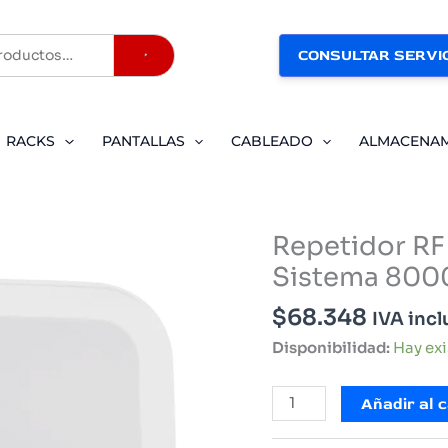
CONSULTAR SERVIC
Buscar
RACKS
PANTALLAS
CABLEADO
ALMACENA
Repetidor RF
Sistema 8000
$
68.348
IVA incl
Disponibilidad:
Hay ex
Repetidor
Añadir al c
RF
para