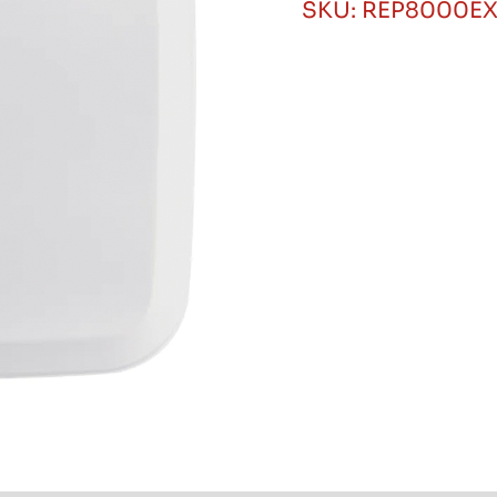
SKU:
REP8000E
Alarma
Inalámbrica
Sistema
8000
Intelbras
cantidad