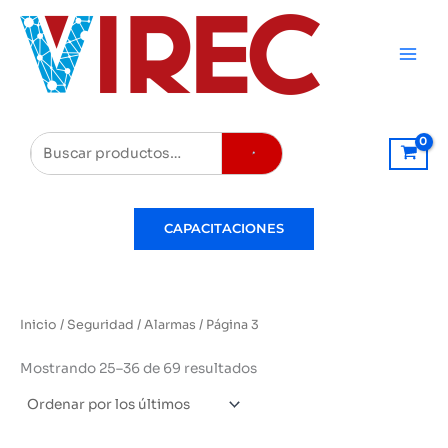
Ir
al
contenido
Buscar
CAPACITACIONES
Inicio
/
Seguridad
/
Alarmas
/ Página 3
Ordenado
Mostrando 25–36 de 69 resultados
por
los
últimos