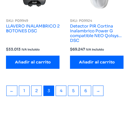
SKU: PG9949
SKU: PG9924
LLAVERO INALAMBRICO 2
Detector PIR Cortina
BOTONES DSC
Inalambrico Power G
compatible NEO Qolsys
DSC
$
33.013
$
69.247
IVA incluido
IVA incluido
Añadir al carrito
Añadir al carrito
←
1
2
3
4
5
6
→