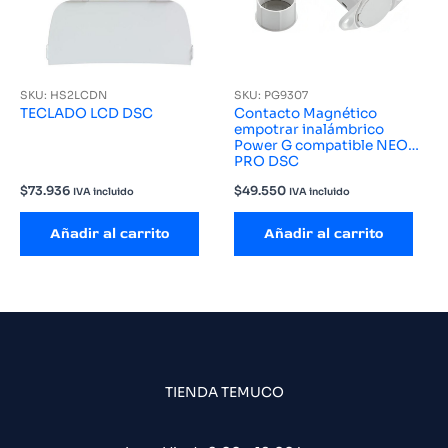
SKU: HS2LCDN
SKU: PG9307
TECLADO LCD DSC
Contacto Magnético
empotrar inalámbrico
Power G compatible NEO
PRO DSC
$
73.936
$
49.550
IVA incluido
IVA incluido
Añadir al carrito
Añadir al carrito
TIENDA TEMUCO