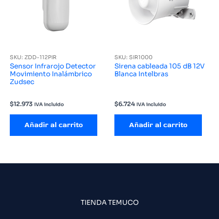
SKU: ZDD-112PIR
SKU: SIR1000
Sensor Infrarojo Detector
Sirena cableada 105 dB 12V
Movimiento Inalámbrico
Blanca Intelbras
Zudsec
$
12.973
$
6.724
IVA incluido
IVA incluido
Añadir al carrito
Añadir al carrito
TIENDA TEMUCO