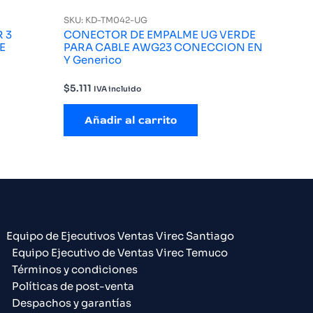
SKU: KD-TM042-UG
 3
CONECTOR DE EMPALME UG VERDE
E
PARA CABLE AWG23 CONECCION EN
Y Generico
$
5.111
IVA incluido
Añadir al carrito
Equipo de Ejecutivos Ventas Virec Santiago
Equipo Ejecutivo de Ventas Virec Temuco
Términos y condiciones
Políticas de post-venta
Despachos y garantías