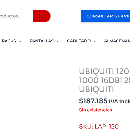
CONSULTAR SERVIC
Buscar
RACKS
PANTALLAS
CABLEADO
ALMACENA
UBIQUITI 12
1000 16DBI 
UBIQUITI
$
187.185
IVA inc
Sin existencias
SKU:
LAP-120