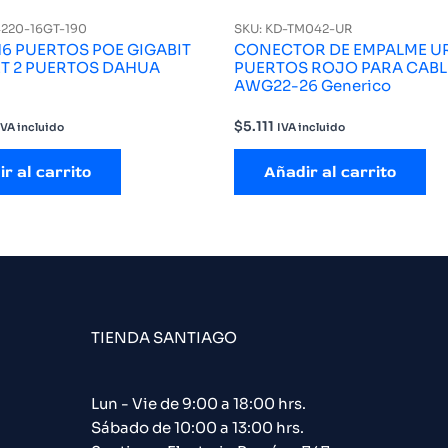
4220-16GT-190
SKU: KD-TM042-UR
16 PUERTOS POE GIGABIT
CONECTOR DE EMPALME UR
T 2 PUERTOS DAHUA
PUERTOS ROJO PARA CABL
AWG22-26 Generico
$
5.111
IVA incluido
IVA incluido
r al carrito
Añadir al carrito
TIENDA SANTIAGO
Lun - Vie de 9:00 a 18:00 hrs.
Sábado de 10:00 a 13:00 hrs.