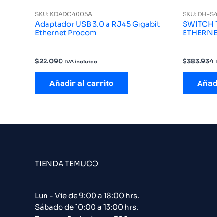
SKU: KDADC4005A
SKU: DH-S
Adaptador USB 3.0 a RJ45 Gigabit
SWITCH 
Ethernet Procom
ETHERNE
$
22.090
$
383.934
IVA incluido
Añadir al carrito
Añadi
TIENDA TEMUCO
Lun - Vie de 9:00 a 18:00 hrs.
Sábado de 10:00 a 13:00 hrs.