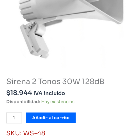
Sirena 2 Tonos 30W 128dB
$
18.944
IVA incluido
Disponibilidad:
Hay existencias
Sirena
Añadir al carrito
2
Tonos
SKU:
WS-48
30W