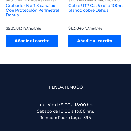
SKU: DHI-NVR4108HS-P-4KS2
SKU: DH-PFM920I-6UN-C-100
Grabador NVR 8 canales
Cable UTP Cat6 rollo 100m
Con Protección Perimetral
blanco cobre Dahua
Dahua
$
205.813
$
63.046
IVA incluido
IVA incluido
Añadir al carrito
Añadir al carrito
TIENDA TEMUCO
Lun - Vie de 9:00 a 18:00 hrs.
Sábado de 10:00 a 13:00 hrs.
Temuco: Pedro Lagos 396