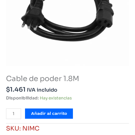
Cable de poder 1.8M
$
1.461
IVA incluido
Disponibilidad:
Hay existencias
Cable
Añadir al carrito
de
poder
SKU:
NIMC
1.8M