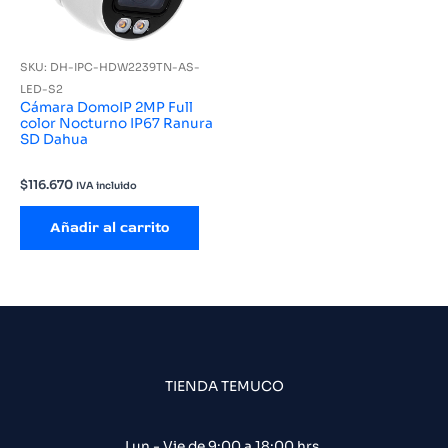
SKU: DH-IPC-HDW2239TN-AS-
LED-S2
Cámara DomoIP 2MP Full
color Nocturno IP67 Ranura
SD Dahua
$
116.670
IVA incluido
Añadir al carrito
TIENDA TEMUCO
Lun - Vie de 9:00 a 18:00 hrs.