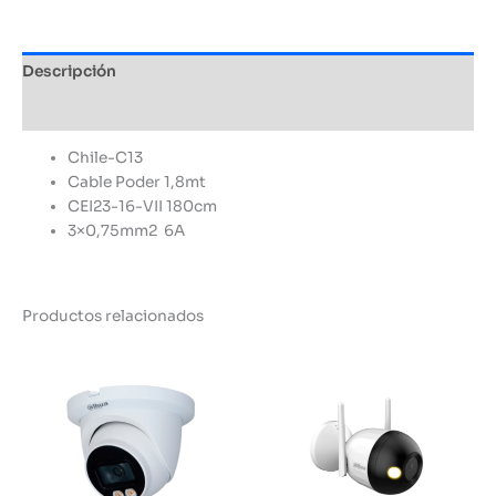
cantidad
Descripción
Información adicional
Chile-C13
Cable Poder 1,8mt
CEI23-16-VII 180cm
3×0,75mm2 6A
Productos relacionados