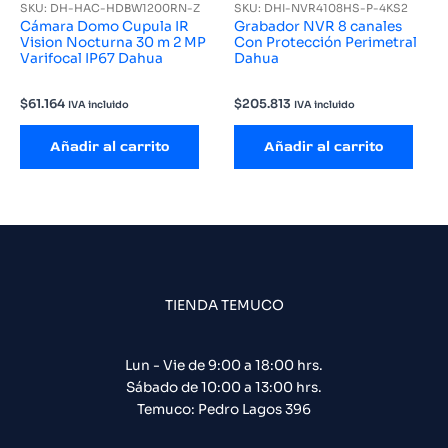
SKU: DH-HAC-HDBW1200RN-Z
SKU: DHI-NVR4108HS-P-4KS2
Cámara Domo Cupula IR
Grabador NVR 8 canales
Vision Nocturna 30 m 2 MP
Con Protección Perimetral
Varifocal IP67 Dahua
Dahua
$
61.164
$
205.813
IVA incluido
IVA incluido
Añadir al carrito
Añadir al carrito
TIENDA TEMUCO
Lun - Vie de 9:00 a 18:00 hrs.
Sábado de 10:00 a 13:00 hrs.
Temuco: Pedro Lagos 396