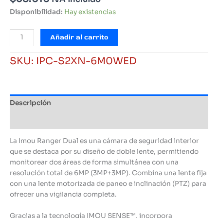
Disponibilidad:
Hay existencias
Camara
Añadir al carrito
De
Seguridad
SKU:
IPC-S2XN-6M0WED
Wifi
Ranger
Dual
6MP
Descripción
IMOU
cantidad
Información adicional
La Imou Ranger Dual es una cámara de seguridad interior
que se destaca por su diseño de doble lente, permitiendo
monitorear dos áreas de forma simultánea con una
resolución total de 6MP (3MP+3MP). Combina una lente fija
con una lente motorizada de paneo e inclinación (PTZ) para
ofrecer una vigilancia completa.
Gracias a la tecnología IMOU SENSE™, incorpora