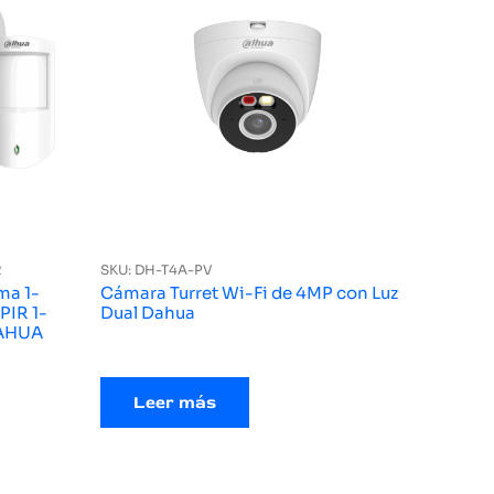
2
SKU: DH-T4A-PV
ma 1-
Cámara Turret Wi-Fi de 4MP con Luz
PIR 1-
Dual Dahua
DAHUA
Leer más