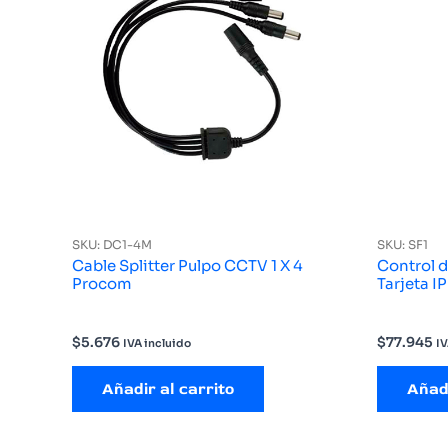
SKU: DC1-4M
SKU: SF1
Cable Splitter Pulpo CCTV 1 X 4
Control 
Procom
Tarjeta 
$
5.676
$
77.945
IVA incluido
IV
Añadir al carrito
Añadi