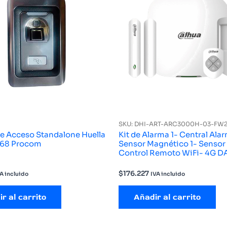
SKU: DHI-ART-ARC3000H-03-FW
de Acceso Standalone Huella
Kit de Alarma 1- Central Alar
IP68 Procom
Sensor Magnético 1- Sensor 
Control Remoto WiFi- 4G 
$
176.227
A incluido
IVA incluido
r al carrito
Añadir al carrito