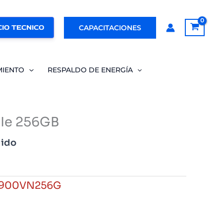
IO TECNICO
CAPACITACIONES
MIENTO
RESPALDO DE ENERGÍA
Ie 256GB
uido
C900VN256G