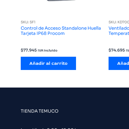
SKU: SF1
SKU: KD70
Control de Acceso Standalone Huella
Ventilado
Tarjeta IP68 Procom
Temperat
$
77.945
$
74.695
IVA incluido
I
Añadir al carrito
Añadi
TIENDA TEMUCO