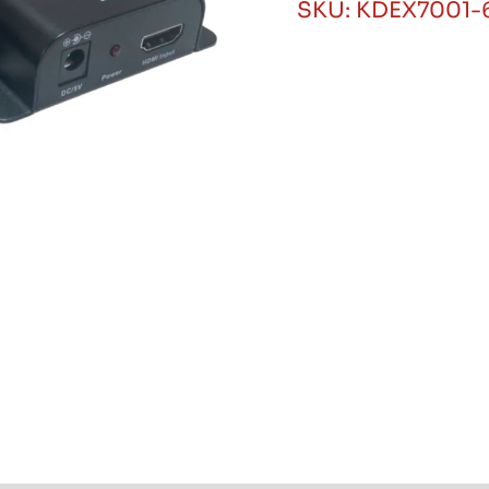
SKU:
KDEX7001-
UTP
60
Metros
Procom
cantidad