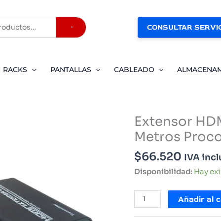
CONSULTAR SERVIC
Buscar
RACKS
PANTALLAS
CABLEADO
ALMACENA
Extensor HDM
Metros Proc
$
66.520
IVA inc
Disponibilidad:
Hay ex
Extensor
Añadir al c
HDMI
Convertidor