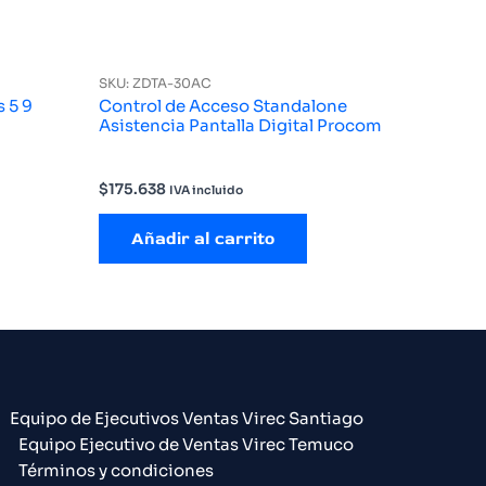
SKU: ZDTA-30AC
 5 9
Control de Acceso Standalone
Asistencia Pantalla Digital Procom
$
175.638
IVA incluido
Añadir al carrito
Equipo de Ejecutivos Ventas Virec Santiago
Equipo Ejecutivo de Ventas Virec Temuco
Términos y condiciones