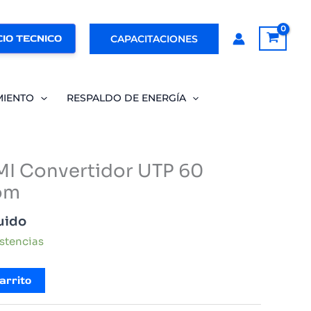
IO TECNICO
CAPACITACIONES
MIENTO
RESPALDO DE ENERGÍA
I Convertidor UTP 60
om
luido
istencias
arrito