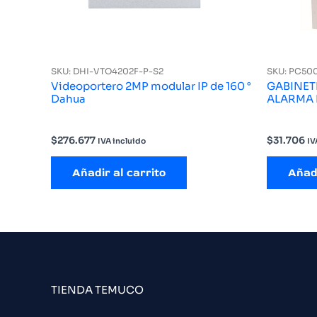
SKU: DHI-VTO4202F-P-S2
SKU: PC50
Videoportero 2MP modular IP de 160 °
GABINET
Dahua
ALARMA
$
276.677
$
31.706
IVA incluido
IV
Añadir al carrito
Añadi
TIENDA TEMUCO