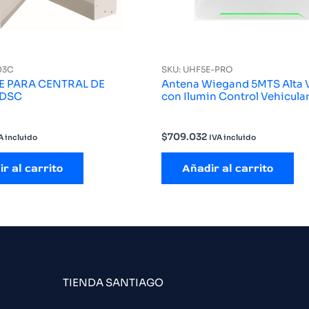
03C
SKU: UHF5E-PRO
E PARA CENTRAL DE
Antena Wiegand 5MTS Alta 
 DSC
con Ilumin Control Vehicula
$
709.032
A incluido
IVA incluido
r al carrito
Añadir al carrito
TIENDA SANTIAGO