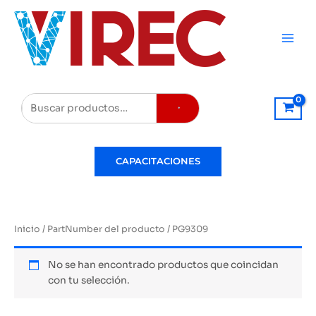
Ir
al
contenido
Buscar
CAPACITACIONES
Inicio
/ PartNumber del producto / PG9309
No se han encontrado productos que coincidan
con tu selección.