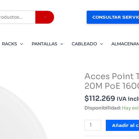
CONSULTAR SERVIC
Buscar
RACKS
PANTALLAS
CABLEADO
ALMACENA
Acces Point 
20M PoE 160
$
112.269
IVA inc
Disponibilidad:
Hay ex
Acces
Añadir al c
Point
Techo