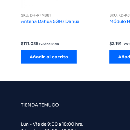
SKU: DH-PFM881
SKU: KD-K
Antena Dahua 5GHz Dahua
Módulo 
$
171.036
$
2.191
IVA incluido
IVA 
Añadir al carrito
Añadi
TIENDA TEMUCO
Lun - Vie de 9:00 a 18:00 hrs.