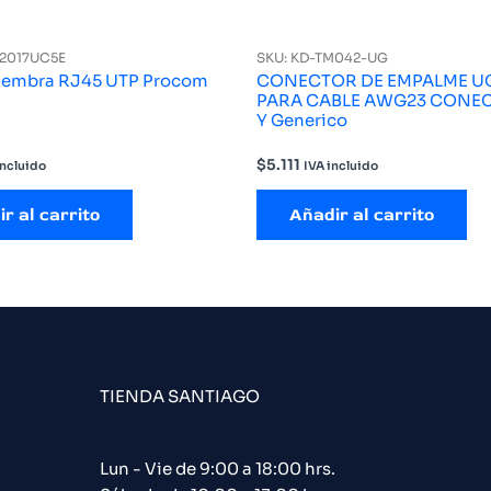
J2017UC5E
SKU: KD-TM042-UG
Hembra RJ45 UTP Procom
CONECTOR DE EMPALME U
PARA CABLE AWG23 CONE
Y Generico
$
5.111
incluido
IVA incluido
r al carrito
Añadir al carrito
TIENDA SANTIAGO
Lun - Vie de 9:00 a 18:00 hrs.