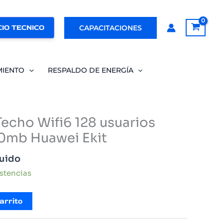
IO TECNICO
CAPACITACIONES
MIENTO
RESPALDO DE ENERGÍA
Techo Wifi6 128 usuarios
0mb Huawei Ekit
luido
istencias
arrito