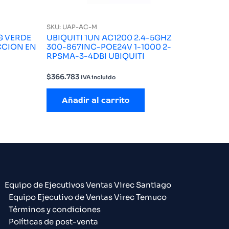
SKU: UAP-AC-M
G VERDE
UBIQUITI 1UN AC1200 2.4-5GHZ
CCION EN
300-867INC-POE24V 1-1000 2-
RPSMA-3-4DBI UBIQUITI
$
366.783
IVA incluido
Añadir al carrito
Equipo de Ejecutivos Ventas Virec Santiago
Equipo Ejecutivo de Ventas Virec Temuco
Términos y condiciones
Políticas de post-venta