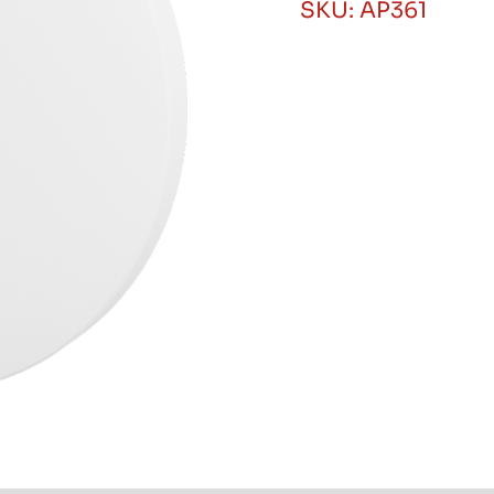
SKU:
AP361
Wifi6
128
usuarios
20M PoE 1600mb
Huawei
Ekit
cantidad