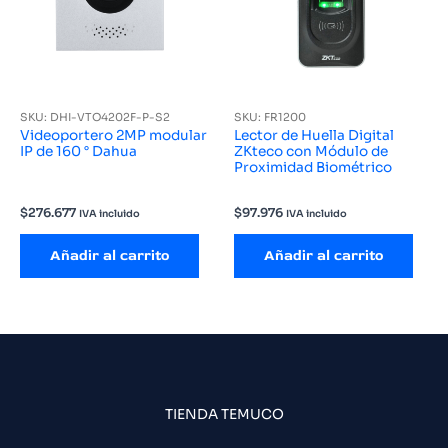
SKU: DHI-VTO4202F-P-S2
SKU: FR1200
Videoportero 2MP modular
Lector de Huella Digital
IP de 160 ° Dahua
ZKteco con Módulo de
Proximidad Biométrico
$
276.677
$
97.976
IVA incluido
IVA incluido
Añadir al carrito
Añadir al carrito
TIENDA TEMUCO