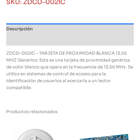
SKU:
ZDCD-002IC
BLANCA
13,56
MHZ
Generico
Descripción
cantidad
Información adicional
ZDCD-002IC – TARJETA DE PROXIMIDAD BLANCA 13,56
MHZ Generico: Esta es una tarjeta de proximidad genérica
de color blanco que opera en la frecuencia de 13.56 MHz. Se
utiliza en sistemas de control de acceso para la
identificación de usuarios al acercarla a un lector
compatible.
Productos relacionados