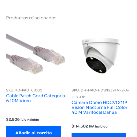
Productos relacionados
SKU: KD-PAUT61000
SKU: DH-HAC-HDW1239TN-Z-A-
Cable Patch Cord Categoría
LED-DP
6 10M Virec
Cámara Domo HDCVI 2MP
Vision Nocturna Full Color
40 M Varifocal Dahua
$
2.506
IVA incluido
$
114.502
IVA incluido
Añadir al carrito