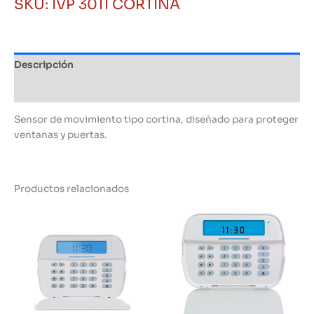
SKU:
IVP 3011 CORTINA
Especial
para
Cortinas
cantidad
Descripción
Información adicional
Sensor de movimiento tipo cortina, diseñado para proteger
ventanas y puertas.
Productos relacionados