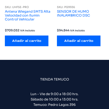
SKU: UHF5E-PRO
SKU: PG9936
Antena Wiegand 5MTS Alta
SENSOR DE HUMO
Velocidad con Ilumin
INALAMBRICO DSC
Control Vehicular
$
709.032
$
94.844
IVA incluido
IVA incluido
Añadir al carrito
Añadir al carrito
TIENDA TEMUCO
Lun - Vie de 9:00 a 18:00 hrs.
Sábado de 10:00 a 13:00 hrs.
Temuco: Pedro Lagos 396