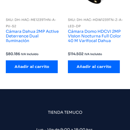
SKU: DH-HAC-ME1239THN-A-
SKU: DH-HAC-HDW1239TN-Z-A-
PV-S2
LED-DP
Cámara Dahua 2MP Active
Cámara Domo HDCVI 2MP
Deterrence Dual
Vision Nocturna Full Color
Iluminación
40 M Varifocal Dahua
$
80.186
$
114.502
IVA incluido
IVA incluido
Añadir al carrito
Añadir al carrito
TIENDA TEMUCO
Lun - Vie de 9:00 a 18:00 hrs.