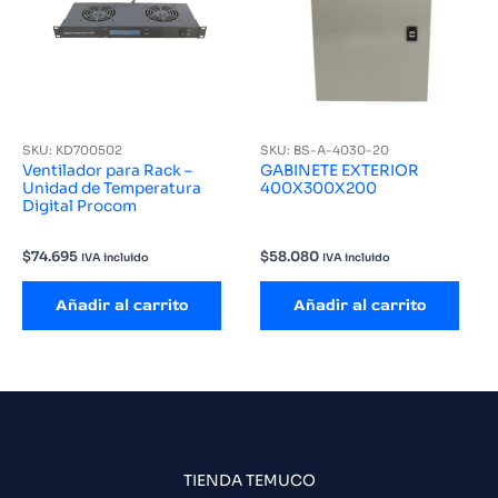
SKU: KD700502
SKU: BS-A-4030-20
Ventilador para Rack –
GABINETE EXTERIOR
Unidad de Temperatura
400X300X200
Digital Procom
$
74.695
$
58.080
IVA incluido
IVA incluido
Añadir al carrito
Añadir al carrito
TIENDA TEMUCO