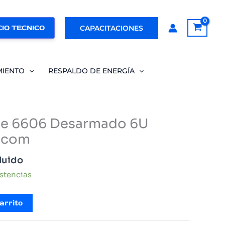
IO TECNICO
CAPACITACIONES
MIENTO
RESPALDO DE ENERGÍA
te 6606 Desarmado 6U
ocom
luido
istencias
arrito