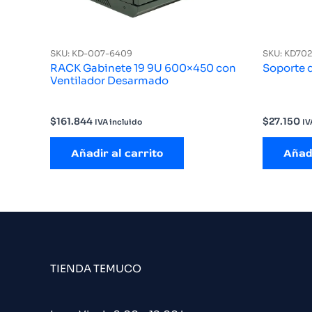
SKU: KD-007-6409
SKU: KD70
RACK Gabinete 19 9U 600×450 con
Soporte 
Ventilador Desarmado
$
161.844
$
27.150
IVA incluido
IV
Añadir al carrito
Añadi
TIENDA TEMUCO