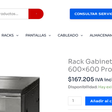
CONSULTAR SERVIC
Buscar
RACKS
PANTALLAS
CABLEADO
ALMACENA
Rack Gabine
600×600 Pr
$
167.205
IVA inc
Disponibilidad:
Hay ex
Rack
Añadir al c
Gabinete
6606