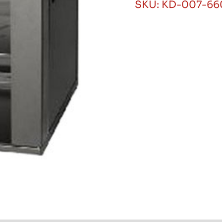
SKU:
KD-007-66
Desarmado
6U
600x600
Procom
cantidad