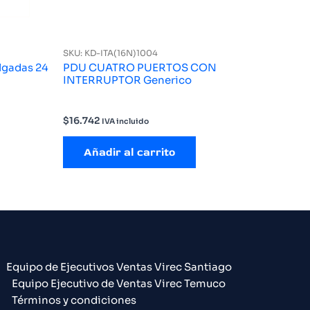
SKU: KD-ITA(16N)1004
lgadas 24
PDU CUATRO PUERTOS CON
INTERRUPTOR Generico
$
16.742
IVA incluido
Añadir al carrito
Equipo de Ejecutivos Ventas Virec Santiago
Equipo Ejecutivo de Ventas Virec Temuco
Términos y condiciones