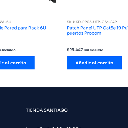
22A-6U
SKU: KD-PP05-UTP-C5e-24P
de Pared para Rack 6U
Patch Panel UTP Cat5e 19 Pu
puertos Procom
$
29.447
A incluido
IVA incluido
r al carrito
Añadir al carrito
TIENDA SANTIAGO