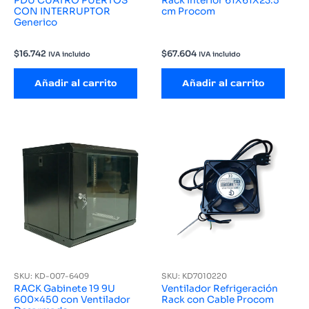
PDU CUATRO PUERTOS
Rack Interior 61X61X23.5
CON INTERRUPTOR
cm Procom
Generico
$
16.742
$
67.604
IVA incluido
IVA incluido
Añadir al carrito
Añadir al carrito
SKU: KD-007-6409
SKU: KD7010220
RACK Gabinete 19 9U
Ventilador Refrigeración
600×450 con Ventilador
Rack con Cable Procom