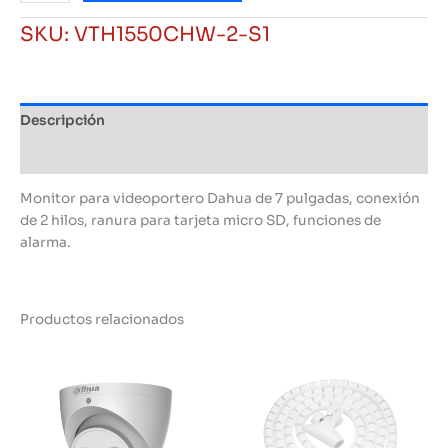
Portero
SKU:
VTH1550CHW-2-S1
Dahua
de
7
Pulgadas,
Descripción
2
Hilos,
Información adicional
Micro
SD,
Monitor para videoportero Dahua de 7 pulgadas, conexión
Alarma
de 2 hilos, ranura para tarjeta micro SD, funciones de
cantidad
alarma.
Productos relacionados