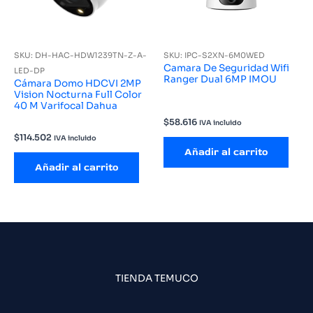
SKU: DH-HAC-HDW1239TN-Z-A-
SKU: IPC-S2XN-6M0WED
Camara De Seguridad Wifi
LED-DP
Ranger Dual 6MP IMOU
Cámara Domo HDCVI 2MP
Vision Nocturna Full Color
40 M Varifocal Dahua
$
58.616
IVA incluido
$
114.502
IVA incluido
Añadir al carrito
Añadir al carrito
TIENDA TEMUCO