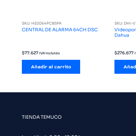
SKU: HS2064PCBSPA
SKU: DHI-
CENTRAL DE ALARMA 64CH DSC
Videoport
Dahua
$
77.627
$
276.677
IVA incluido
Añadir al carrito
Añadi
TIENDA TEMUCO