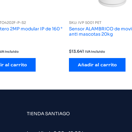
VTO4202F-P-S2
SKU: IVP 5001 PET
ero 2MP modular IP de 160 °
Sensor ALAMBRICO de mov
anti mascotas 20kg
$
13.641
IVA incluido
IVA incluido
r al carrito
Añadir al carrito
TIENDA SANTIAGO