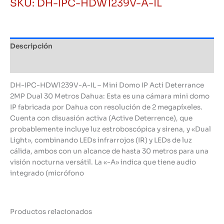
SKU:
DH-IPC-HDW1239V-A-IL
Acti
Deterrance
2MP
Dual
Descripción
30
Metros
Información adicional
Dahua
cantidad
DH-IPC-HDW1239V-A-IL – Mini Domo IP Acti Deterrance
2MP Dual 30 Metros Dahua: Esta es una cámara mini domo
IP fabricada por Dahua con resolución de 2 megapíxeles.
Cuenta con disuasión activa (Active Deterrence), que
probablemente incluye luz estroboscópica y sirena, y «Dual
Light», combinando LEDs infrarrojos (IR) y LEDs de luz
cálida, ambos con un alcance de hasta 30 metros para una
visión nocturna versátil. La «-A» indica que tiene audio
integrado (micrófono
Productos relacionados