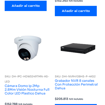
$
152.363
IVA incluido
Añadir al carrito
Añadir al carrito
SKU: DH-IPC-HDW3249TMN-AS-
SKU: DHI-NVR4108HS-P-4KS2
Grabador NVR 8 canales
LED
Con Protección Perimetral
Cámara Domo Ip 2Mp
Dahua
2.8Mm Visión Nocturna Full
Color LED Plastico Dahua
$
205.813
IVA incluido
$
152.788
IVA incluido