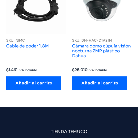
SKU: NIMC
SKU: DH-HAC-D1A21N
Cable de poder 1.8M
Cámara domo cúpula visión
nocturna 2MP plástico
Dahua
$
1.461
$
25.010
IVA incluido
IVA incluido
Añadir al carrito
Añadir al carrito
TIENDA TEMUCO