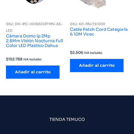
SKU: DH-IPC-HDW3249TMN-AS-
SKU: KD-PAUT61000
Cable Patch Cord Categoría
LED
6 10M Virec
Cámara Domo Ip 2Mp
2.8Mm Visión Nocturna Full
Color LED Plastico Dahua
$
2.506
IVA incluido
$
152.788
IVA incluido
Añadir al carrito
Añadir al carrito
TIENDA TEMUCO