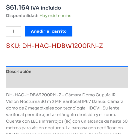
$
61.164
IVA incluido
Disponibilidad:
Hay existencias
Cámara
Añadir al carrito
Domo
Cupula
SKU:
DH-HAC-HDBW1200RN-Z
IR
Vision
Nocturna
30
Descripción
m
2
Información adicional
MP
Varifocal
DH-HAC-HDBW1200RN-Z – Cámara Domo Cupula IR
IP67
Vision Nocturna 30 m 2 MP Varifocal IP67 Dahua: Cámara
Dahua
domo de 2 megapíxeles con tecnología HDCVI. Su lente
cantidad
varifocal permite ajustar el ángulo de visión y el zoom.
Cuenta con LEDs infrarrojos (IR) con un alcance de hasta 30
metros para visión nocturna. La carcasa con certificación