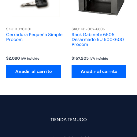
SKU: KD701101
SKU: KD-007-6606
Cerradura Pequeña Simple
Rack Gabinete 6606
Procom
Desarmado 6U 600×600
Procom
$
2.080
$
167.205
IVA incluido
IVA incluido
Añadir al carrito
Añadir al carrito
TIENDA TEMUCO