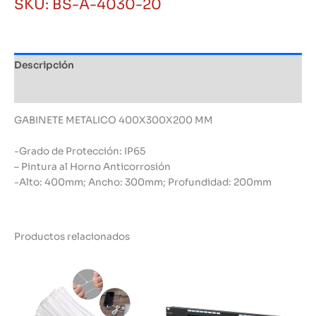
SKU:
BS-A-4030-20
cantidad
Descripción
Información adicional
GABINETE METALICO 400X300X200 MM
-Grado de Protección: IP65
– Pintura al Horno Anticorrosión
-Alto: 400mm; Ancho: 300mm; Profundidad: 200mm
Productos relacionados