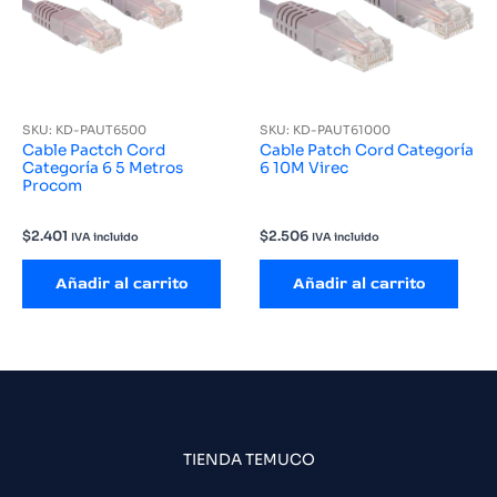
SKU: KD-PAUT6500
SKU: KD-PAUT61000
Cable Pactch Cord
Cable Patch Cord Categoría
Categoría 6 5 Metros
6 10M Virec
Procom
$
2.401
$
2.506
IVA incluido
IVA incluido
Añadir al carrito
Añadir al carrito
TIENDA TEMUCO