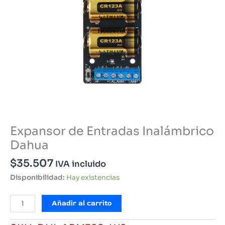
Expansor de Entradas Inalámbrico
Dahua
$
35.507
IVA incluido
Disponibilidad:
Hay existencias
Expansor
Añadir al carrito
de
Entradas