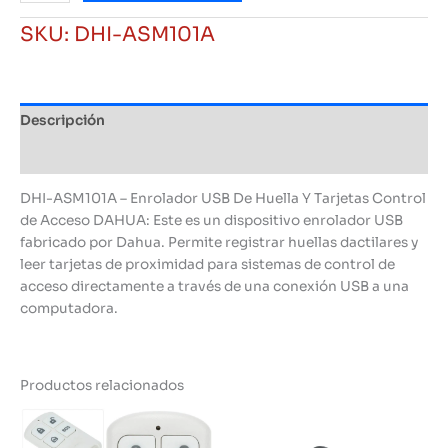
De
SKU:
DHI-ASM101A
Huella
Y
Tarjetas
Control
Descripción
de
Acceso
Información adicional
DAHUA
cantidad
DHI-ASM101A – Enrolador USB De Huella Y Tarjetas Control
de Acceso DAHUA: Este es un dispositivo enrolador USB
fabricado por Dahua. Permite registrar huellas dactilares y
leer tarjetas de proximidad para sistemas de control de
acceso directamente a través de una conexión USB a una
computadora.
Productos relacionados