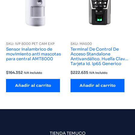
SKU: IVP 8000 PET CAM EXP
SKU: MA500
Sensor inalambrico de
Terminal De Control De
movimiento anti mascotas
Acceso Standalone
para central AMT8000
Antivandálico. Huella Clave
Tarjeta Id. Ip65 Generico
$
164.352
$
222.635
IVA incluido
IVA incluido
Añadir al carrito
Añadir al carrito
TIENDA TEMUCO